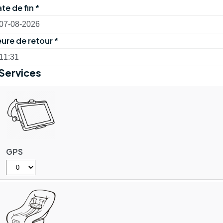
te de fin
*
ure de retour
*
Services
GPS