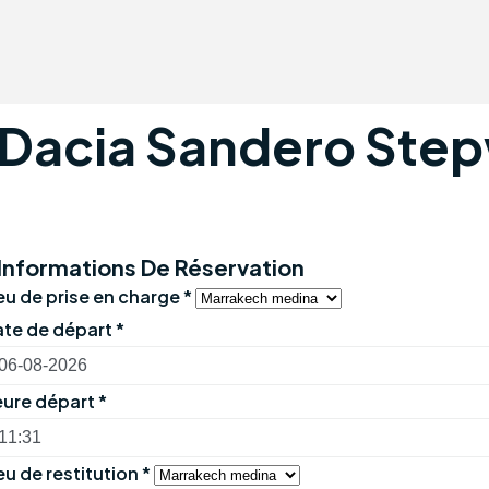
Dacia Sandero Ste
Informations De Réservation
eu de prise en charge
*
te de départ
*
ure départ
*
eu de restitution
*