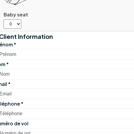
Baby seat
Client Information
rénom
*
om
*
ail
*
éléphone
*
méro de vol