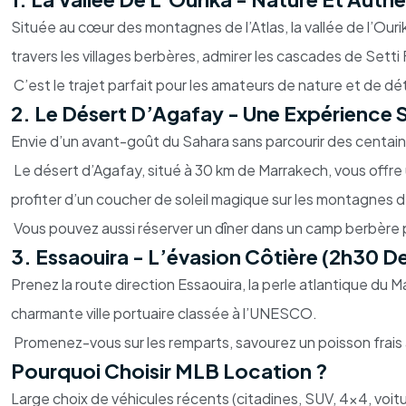
Située au cœur des montagnes de l’Atlas, la vallée de l’Our
travers les villages berbères, admirer les cascades de Setti 
C’est le trajet parfait pour les amateurs de nature et de dé
2. Le Désert D’Agafay - Une Expérience 
Envie d’un avant-goût du Sahara sans parcourir des centain
Le désert d’Agafay, situé à 30 km de Marrakech, vous offre
profiter d’un coucher de soleil magique sur les montagnes de
Vous pouvez aussi réserver un dîner dans un camp berbère p
3. Essaouira - L’évasion Côtière (2h30 D
Prenez la route direction Essaouira, la perle atlantique du M
charmante ville portuaire classée à l’UNESCO.
Promenez-vous sur les remparts, savourez un poisson frais a
Pourquoi Choisir MLB Location ?
Large choix de véhicules récents (citadines, SUV, 4x4, voitu