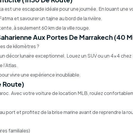
ika est une escapade idéale pour une journée. En louant une 
Fatma et savourer un tajine au bord de la rivière.
tente, à seulement 60 km de la ville rouge.
Saharienne Aux Portes De Marrakech (40 M
es de kilomètres ?
 un décor lunaire exceptionnel. Louez un SUV ou un 4x4 chez 
 l’Atlas.
our vivre une expérience inoubliable.
e Route)
aroc. Avec votre voiture de location MLB, roulez confortableme
u port et profitez de la brise marine avant de reprendre la ro
res familiales)