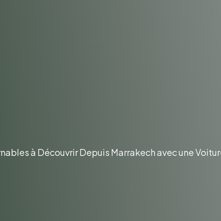
 Incontournabl
akech Avec Un
on Chez MLB L
urnables à Découvrir Depuis Marrakech avec une Voitu