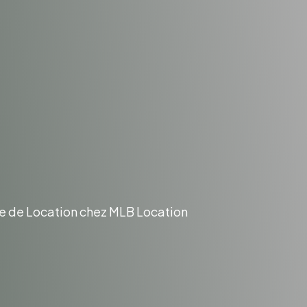
es À Découvrir
e Voiture De
ocation
re de Location chez MLB Location