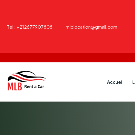
Tel : +212677907808
mlblocation@gmail.com
Accueil
L