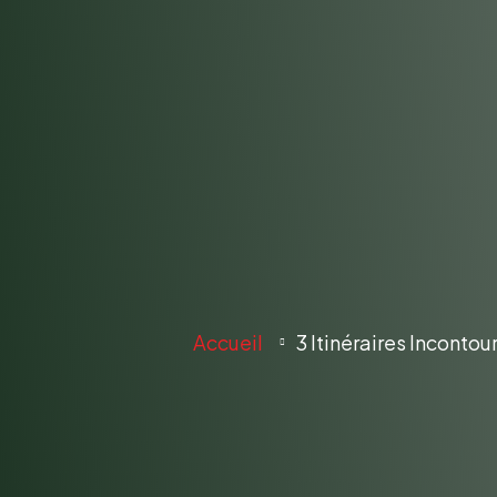
3 Itinéraires
Depuis Marr
Locati
Accueil
3 Itinéraires Inconto